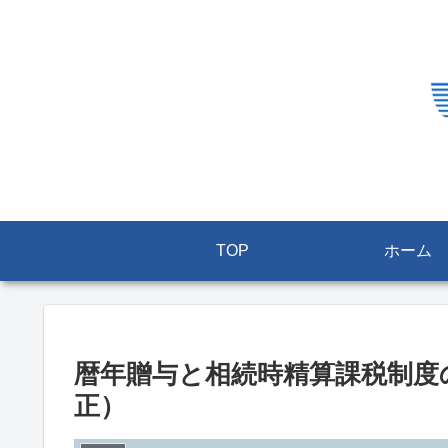
TOP
ホーム
暦年贈与と相続時精算課税制度
正）