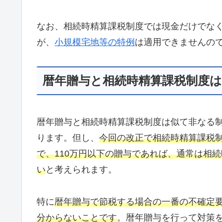
なお、相続時精算課税制度では現金だけでな
が、
小規模宅地等の特例
は適用できませんの
暦年贈与と相続時精算課税制度
暦年贈与と相続時精算課税制度は似て非なる
ります。但し、
今回の改正で相続時精算課税制
で、110万円以下の贈与であれば、通常は相
い
と考えられます。
特に
暦年贈与で節税する場合の一番の不確定
分からないことです
。暦年贈与を行って対策