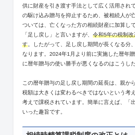
供に財産を引き渡す手法として広く活用され
の駆け込み贈与を抑止するため、被相続人が
ついては、亡くなった方の相続財産に加算し
「足し戻し」と言いますが、
令和5年の税制改
す
。したがって、足し戻し期間が長くなる分
なります。2024年1月より前に実施した暦
に暦年贈与の使い勝手が悪くなるのはこうし
この暦年贈与の足し戻し期間の延長は、親か
税額は大きくは変わるべきではないという考
考えで課税されています。簡単に言えば、「
いった趣旨です。