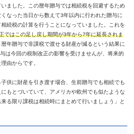
ていました。この暦年贈与では相続税を回避するため
亡くなった当日から数えて3年以内に行われた贈与に
て相続税の計算を行うことになっていました。これを
正ではこの足し戻し期間が3年から7年に延長されま
、暦年贈与で非課税で渡せる財産が減るという結果に
年贈与は今回の税制改正の影響を受けませんが、将来的
た理由からです。
ら子供に財産を引き渡す場合、生前贈与でも相続でも
えにもとづいていて、アメリカや欧州でも似たような
出来る限り課税は相続時にまとめて行いましょう」と