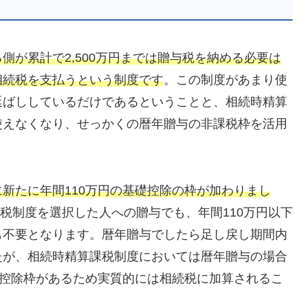
側が累計で2,500万円までは贈与税を納める必要は
相続税を支払うという制度です
。この制度があまり使
延ばししているだけであるということと、相続時精算
使えなくなり、せっかくの暦年贈与の非課税枠を活用
新たに年間110万円の基礎控除の枠が加わりまし
課税制度を選択した人への贈与でも、年間110万円以下
も不要となります。暦年贈与でしたら足し戻し期間内
たが、相続時精算課税制度においては暦年贈与の場合
の控除枠があるため実質的には相続税に加算されるこ